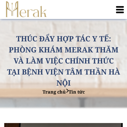
THÚC ĐẨY HỢP TÁC Y TẾ:
PHÒNG KHÁM MERAK THĂM
VÀ LÀM VIỆC CHÍNH THỨC
TẠI BỆNH VIỆN TÂM THẦN HÀ
NỘI
Trang chủ
Tin tức