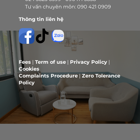
Tư vấn chuyên môn:
090 421 0909
Thông tin liên hệ
Fees
|
Term of use
|
Privacy Policy
|
Cookies
Complaints Procedure
|
Zero Tolerance
Policy