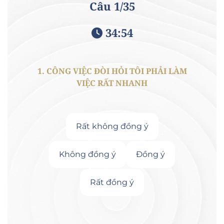
Câu
1
/35
34:53
1. CÔNG VIỆC ĐÒI HỎI TÔI PHẢI LÀM
2. CÔ
VIỆC RẤT NHANH
Rất không đồng ý
Không đồng ý
Đồng ý
Rất đồng ý