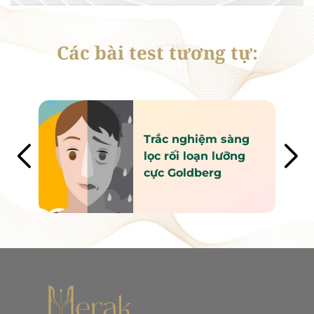
Các bài test tương tự:
Trắc nghiệm sàng
ỡng
lọc rối loạn lưỡng
)
cực Goldberg