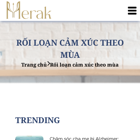
RỐI LOẠN CẢM XÚC THEO
MÙA
Trang chủ
Rối loạn cảm xúc theo mùa
TRENDING
Chăm sóc cha mẹ bị Alzheimer: