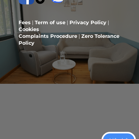
Fees
|
Term of use
|
Privacy Policy
|
Cookies
Complaints Procedure
|
Zero Tolerance
Policy