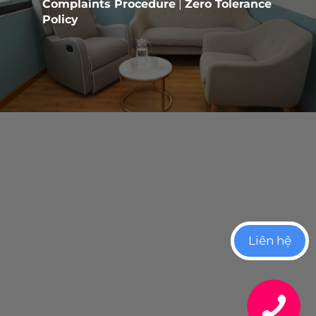
Complaints Procedure
|
Zero Tolerance
Policy
Liên hệ