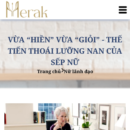
VỪA “HIỀN” VỪA “GIỎI” - THẾ
TIẾN THOÁI LƯỠNG NAN CỦA
SẾP NỮ
Trang chủ
Nữ lãnh đạo