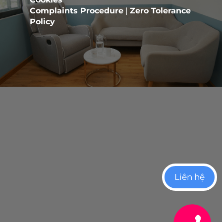
Complaints Procedure
|
Zero Tolerance
Policy
Liên hệ